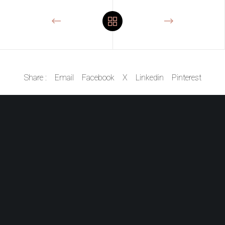
Share :
Email
Facebook
X
Linkedin
Pinterest
AZTEC snc
Via del Pozzo 25
C.F. 01 680 220 306
33048 San Giovanni al
P.IVA 01 680 220 306
Natisone
REA UD 188189
UD Italy
aztecdesign@pec.it
T +39 0432 757855
PRIVACY