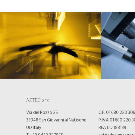
AZTEC snc
Via del Pozzo 25
C.F. 01 680 220 30
33048 San Giovanni al Natisone
P.IVA 01 680 220 3
UD Italy
REA UD 188189