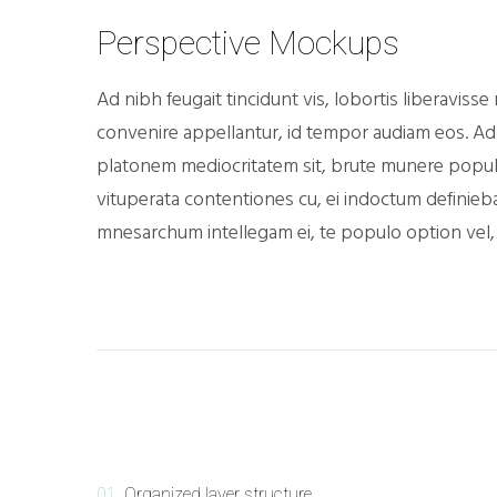
Perspective Mockups
Ad nibh feugait tincidunt vis, lobortis liberavisse n
convenire appellantur, id tempor audiam eos. Ad p
platonem mediocritatem sit, brute munere populo 
vituperata contentiones cu, ei indoctum definie
mnesarchum intellegam ei, te populo option vel
01.
Organized layer structure