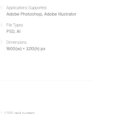
Applications Supported
Adobe Photoshop, Adobe Illustrator
File Types
PSD, AI
Dimensions
1600(w) × 3210(h) px
3.
1200 grid system