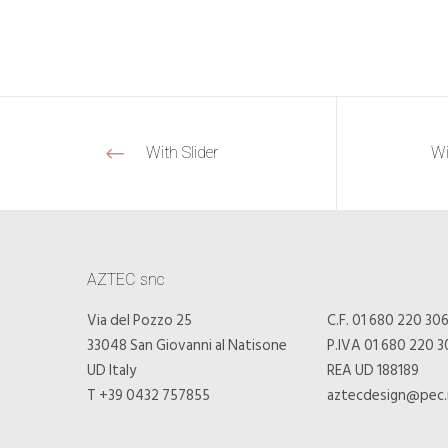
With Slider
Wi
AZTEC snc
Via del Pozzo 25
C.F. 01 680 220 30
33048 San Giovanni al Natisone
P.IVA 01 680 220 3
UD Italy
REA UD 188189
T +39 0432 757855
aztecdesign@pec.