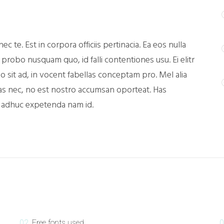
ec te. Est in corpora officiis pertinacia. Ea eos nulla
robo nusquam quo, id falli contentiones usu. Ei elitr
sit ad, in vocent fabellas conceptam pro. Mel alia
bas nec, no est nostro accumsan oporteat. Has
, adhuc expetenda nam id.
02.
Free fonts used
0