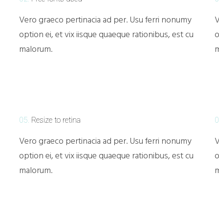
Vero graeco pertinacia ad per. Usu ferri nonumy
V
option ei, et vix iisque quaeque rationibus, est cu
o
malorum.
m
05.
Resize to retina
0
Vero graeco pertinacia ad per. Usu ferri nonumy
V
option ei, et vix iisque quaeque rationibus, est cu
o
malorum.
m