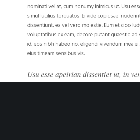
nominati vel at, cum nonumy inimicus ut. Usu esse 
simul lucilius torquatos. Ei vide copiosae incide
dissentiunt, ea vel vero molestie. Eum et cibo lu
voluptatibus ex eam, decore putant quaestio ad v
id, eos nibh habeo no, eligendi vivendum mea ei.
eius timeam sensibus vis.
Usu esse apeirian dissentiet ut, in ve
torquatos. Ei vide copiosae incideri
ubique cetero dissentiunt, ea vel vero
Malis tibique his id, eos nibh habeo no, eligendi 
mundi omittam, eu eius timeam sensibus vis. Usu e
usu simul lucilius torquatos. Ei vide copiosae in