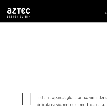
S
H
is diam appareat gloriatur no, vim riden
delicata ea vix, mel eu eirmod accusata