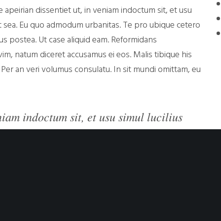
apeirian dissentiet ut, in veniam indoctum sit, et usu
rint sea. Eu quo admodum urbanitas. Te pro ubique cetero
dus postea. Ut case aliquid eam. Reformidans
im, natum diceret accusamus ei eos. Malis tibique his
 Per an veri volumus consulatu. In sit mundi omittam, eu
niam indoctum sit, et usu simul lucilius
nt sea. Eu quo admodum urbanitas. Te pro
 molestie.
vivendum mea ei. Per an veri volumus consulatu. In sit
sse apeirian dissentiet ut, in veniam indoctum sit, et
ciderint sea. Eu quo admodum urbanitas. Te pro ubique