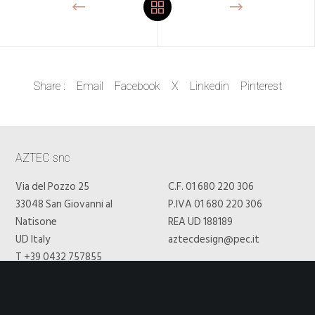
Share :
Email
Facebook
X
Linkedin
Pinterest
AZTEC snc
Via del Pozzo 25
C.F. 01 680 220 306
33048 San Giovanni al
P.IVA 01 680 220 306
Natisone
REA UD 188189
UD Italy
aztecdesign@pec.it
T +39 0432 757855
PRIVACY
Privacy Policy