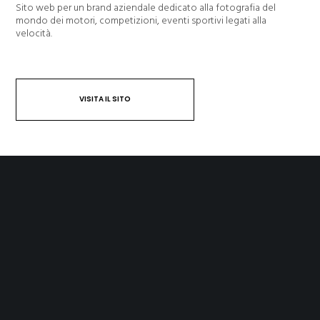
Sito web per un brand aziendale dedicato alla fotografia del
mondo dei motori, competizioni, eventi sportivi legati alla
velocità.
VISITA IL SITO