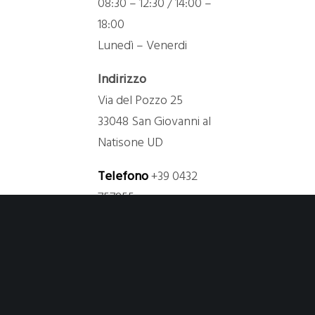
08:30 – 12:30 / 14:00 –
18:00
Lunedì – Venerdi
Indirizzo
Via del Pozzo 25
33048 San Giovanni al
Natisone UD
Telefono
+39 0432
757855
Email
info@aztecdesign.it