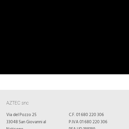
AZTEC snc
Via del Pozzo 25
C.F. 01 680 220 306
33048 San Giovanni al
P.IVA 01 680 220 306